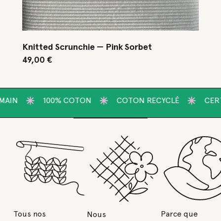
Knitted Scrunchie — Pink Sorbet
49,00
€
100% COTON
COTON RECYCLÉ
CERTIFIÉ 
Tous nos
Parce que
Nous